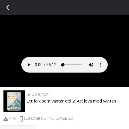
‹
dec 08, 2024
Ett folk som väntar del 2: Att leva med väntan
MP3
SUBSCRIBE on iTunes(Podcast)