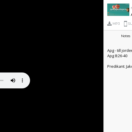
MP3
SU
Notes
Apg 8:26-40
Predikant: Ja