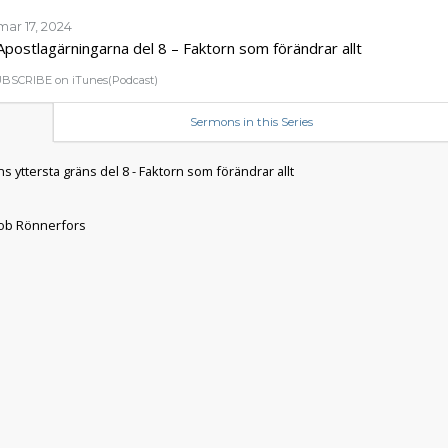
mar 17, 2024
Apostlagärningarna del 8 – Faktorn som förändrar allt
BSCRIBE on iTunes(Podcast)
Sermons in this Series
kob Rönnerfors