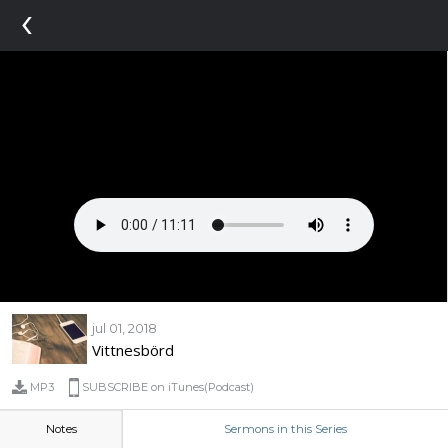
‹
jul 01, 2018
Vittnesbörd
MP3
SUBSCRIBE on iTunes(Podcast)
Notes
Sermons in this Series