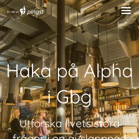
Haka på Alpha
i Gbg
Utforska livets stora
frågor i en avslappnad