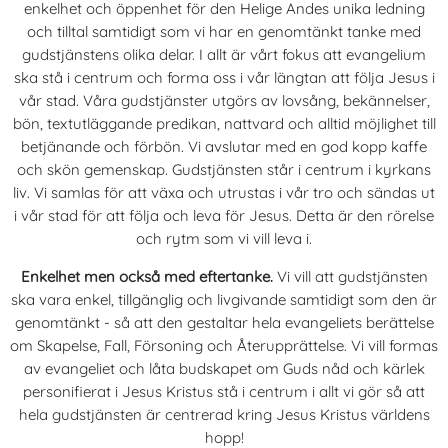
enkelhet och öppenhet för den Helige Andes unika ledning
och tilltal samtidigt som vi har en genomtänkt tanke med
gudstjänstens olika delar. I allt är vårt fokus att evangelium
ska stå i centrum och forma oss i vår längtan att följa Jesus i
vår stad. Våra gudstjänster utgörs av lovsång, bekännelser,
bön, textutläggande predikan, nattvard och alltid möjlighet till
betjänande och förbön. Vi avslutar med en god kopp kaffe
och skön gemenskap. Gudstjänsten står i centrum i kyrkans
liv. Vi samlas för att växa och utrustas i vår tro och sändas ut
i vår stad för att följa och leva för Jesus. Detta är den rörelse
och rytm som vi vill leva i.
Enkelhet men också med eftertanke.
Vi vill att gudstjänsten
ska vara enkel, tillgänglig och livgivande samtidigt som den är
genomtänkt - så att den gestaltar hela evangeliets berättelse
om Skapelse, Fall, Försoning och Återupprättelse. Vi vill formas
av evangeliet och låta budskapet om Guds nåd och kärlek
personifierat i Jesus Kristus stå i centrum i allt vi gör så att
hela gudstjänsten är centrerad kring Jesus Kristus världens
hopp!