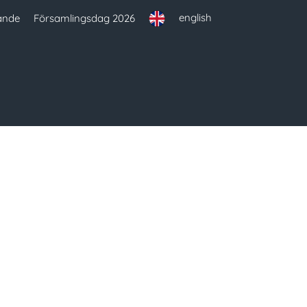
english
ande
Församlingsdag 2026