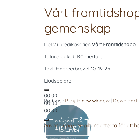
Vårt framtidshop
gemenskap
Del 2 i predikoserien
Vårt Framtidshopp
Talare: Jakob Rönnerfors
Text: Hebreerbrevet 10: 19-25
Ljudspelare
00:00
Podcast:
Play in new window
|
Download
00:00
00:00
Använd upp/ner-piltangenterna för att hö