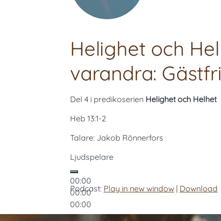
Helighet och Helh
varandra: Gästfr
Del 4 i predikoserien
Helighet och Helhet
Heb 13:1-2
Talare: Jakob Rönnerfors
Ljudspelare
00:00
Podcast:
Play in new window
|
Download
00:00
00:00