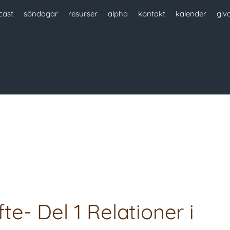
cast
söndagar
resurser
alpha
kontakt
kalender
giv
- Del 1 Relationer i