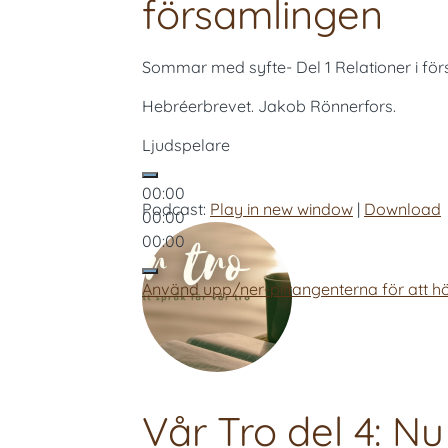
församlingen
Sommar med syfte- Del 1 Relationer i fö
Hebréerbrevet. Jakob Rönnerfors.
Ljudspelare
00:00
Podcast:
Play in new window
|
Download
00:00
00:00
Använd upp/ner-piltangenterna för att hö
Vår Tro del 4: N