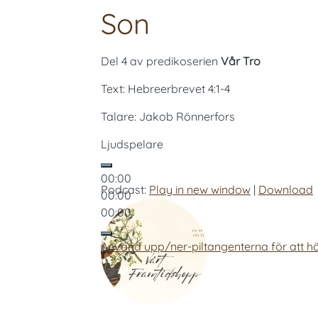
Son
Del 4 av predikoserien
Vår Tro
Text: Hebreerbrevet 4:1-4
Talare: Jakob Rönnerfors
Ljudspelare
00:00
Podcast:
Play in new window
|
Download
00:00
00:00
Använd upp/ner-piltangenterna för att hö