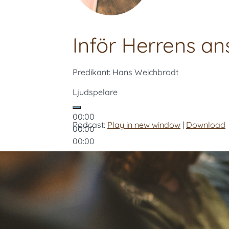
Inför Herrens an
Predikant: Hans Weichbrodt
Ljudspelare
00:00
Podcast:
Play in new window
|
Download
00:00
00:00
Använd upp/ner-piltangenterna för att hö