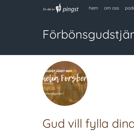
hem
om oss
pod
Förbönsgudstjä
Gud vill fylla di