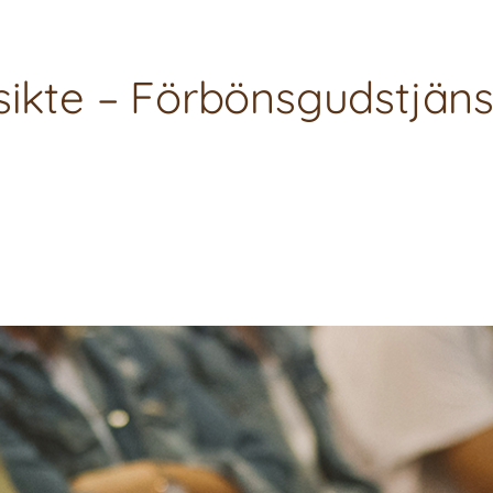
sikte – Förbönsgudstjäns
ja eller sänka volymen.