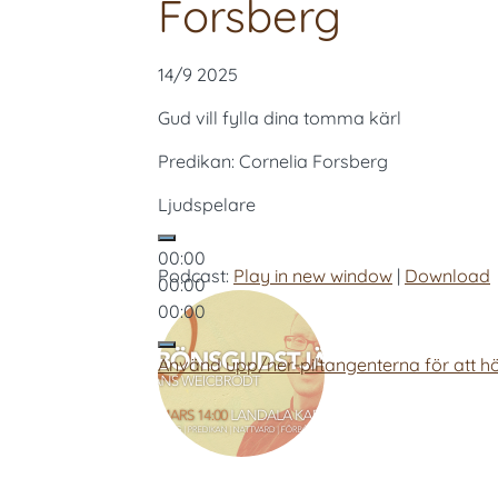
Forsberg
14/9 2025
Gud vill fylla dina tomma kärl
Predikan: Cornelia Forsberg
Ljudspelare
00:00
Podcast:
Play in new window
|
Download
00:00
00:00
Använd upp/ner-piltangenterna för att hö