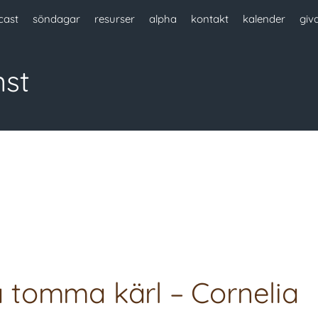
cast
söndagar
resurser
alpha
kontakt
kalender
giv
nst
na tomma kärl – Cornelia