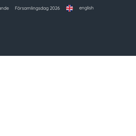
english
ande
Församlingsdag 2026