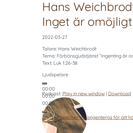
Hans Weichbrodt
Inget är omöjlig
2022-03-27
Talare: Hans Weichbrodt
Tema: Förbönsgudstjänst ”Ingenting är om
Text: Luk 1:26-38
Ljudspelare
00:00
Podcast:
Play in new window
|
Download
00:00
00:00
Använd upp/ner-piltangenterna för att hö