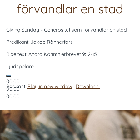
förvandlar en stad
Giving Sunday – Generositet som förvandlar en stad
Predikant: Jakob Rönnerfors
Bibeltext: Andra Korinthierbrevet 9:12-15
Ljudspelare
00:00
Podcast:
Play in new window
|
Download
00:00
00:00