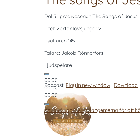
Del 5 i predikoserien The Songs of Jesus
Titel: Varför lovsjunger vi
Psaltaren 145
Talare: Jakob Rönnerfors
Ljudspelare
00:00
Podcast:
Play in new window
|
Download
00:00
00:00
Använd upp/ner-piltangenterna för att hö