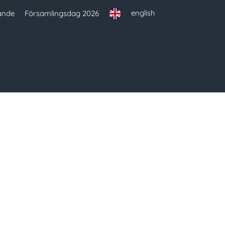
english
ande
Församlingsdag 2026