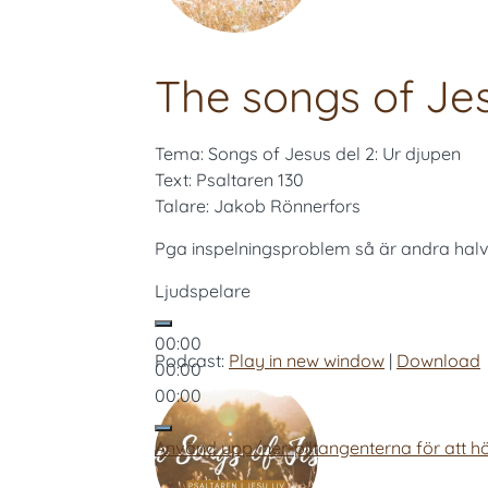
The songs of Jes
Tema: Songs of Jesus del 2: Ur djupen
Text: Psaltaren 130
Talare: Jakob Rönnerfors
Pga inspelningsproblem så är andra halva
Ljudspelare
00:00
Podcast:
Play in new window
|
Download
00:00
00:00
Använd upp/ner-piltangenterna för att hö