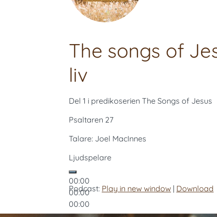
The songs of Jesu
liv
Del 1 i predikoserien The Songs of Jesus
Psaltaren 27
Talare: Joel MacInnes
Ljudspelare
00:00
Podcast:
Play in new window
|
Download
00:00
00:00