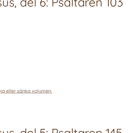
us, del 6: Psaltaren 103
ja eller sänka volymen.
s, del 5: Psaltaren 145