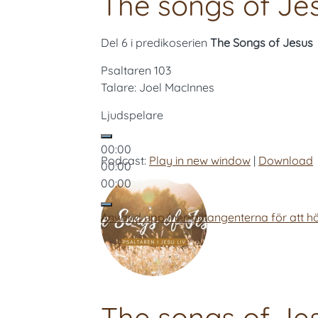
The songs of Jes
Del 6 i predikoserien
The Songs of Jesus
Psaltaren 103
Talare: Joel MacInnes
Ljudspelare
00:00
Podcast:
Play in new window
|
Download
00:00
00:00
Använd upp/ner-piltangenterna för att hö
The songs of Jesu