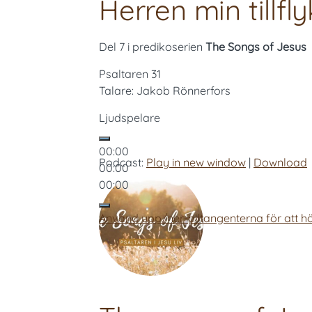
Herren min tillfly
Del 7 i predikoserien
The Songs of Jesus
Psaltaren 31
Talare: Jakob Rönnerfors
Ljudspelare
00:00
Podcast:
Play in new window
|
Download
00:00
00:00
Använd upp/ner-piltangenterna för att hö