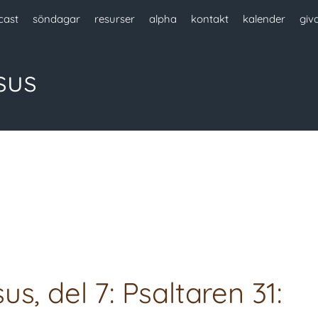
cast
söndagar
resurser
alpha
kontakt
kalender
giv
sus
s, del 7: Psaltaren 31: