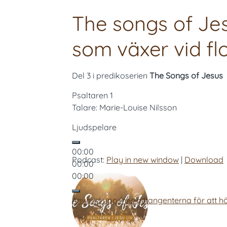
The songs of Jes
som växer vid f
Del 3 i predikoserien
The Songs of Jesus
Psaltaren 1
Talare: Marie-Louise Nilsson
Ljudspelare
00:00
Podcast:
Play in new window
|
Download
00:00
00:00
Använd upp/ner-piltangenterna för att hö