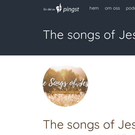
hem
om oss
pod
The songs of Je
The songs of Jesu