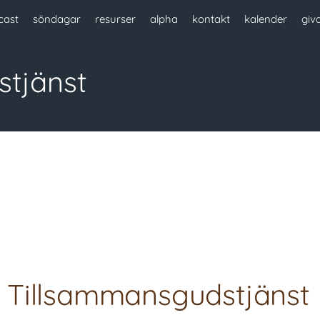
cast
söndagar
resurser
alpha
kontakt
kalender
giv
tjänst
 Tillsammansgudstjänst