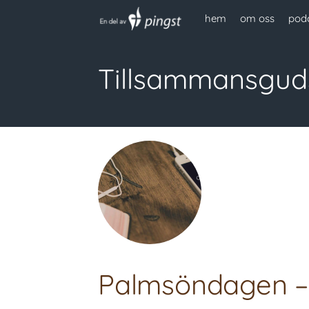
hem
om oss
pod
Tillsammansguds
Palmsöndagen –