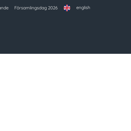
english
ande
Församlingsdag 2026