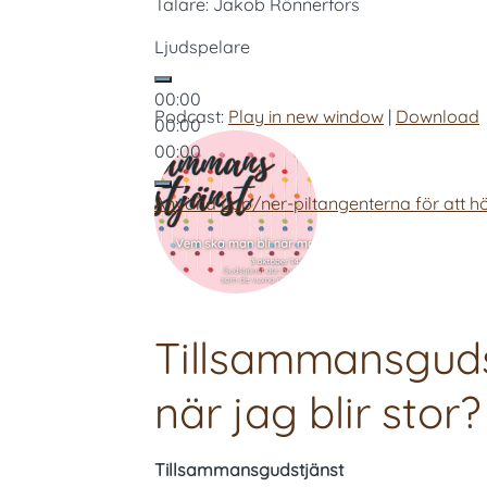
Talare: Jakob Rönnerfors
Ljudspelare
00:00
Podcast:
Play in new window
|
Download
00:00
00:00
Använd upp/ner-piltangenterna för att hö
Tillsammansgudst
när jag blir stor?
Tillsammansgudstjänst