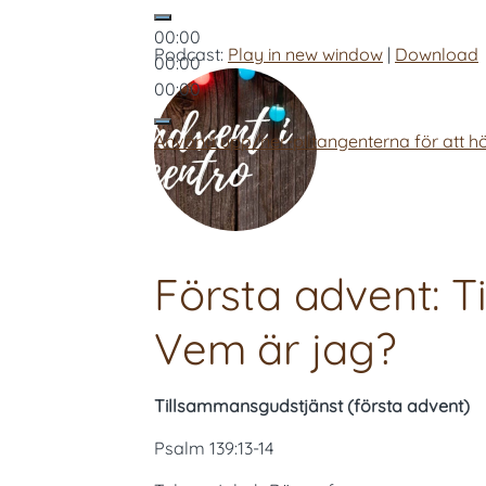
00:00
Podcast:
Play in new window
|
Download
00:00
00:00
Använd upp/ner-piltangenterna för att hö
Första advent: 
Vem är jag?
Tillsammansgudstjänst (första advent)
Psalm 139:13-14