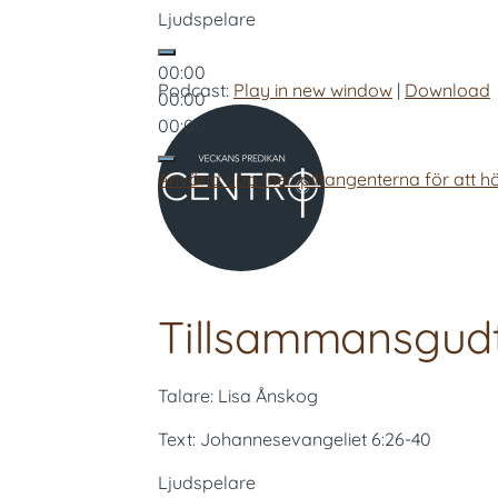
Ljudspelare
00:00
Podcast:
Play in new window
|
Download
00:00
00:00
Använd upp/ner-piltangenterna för att hö
Tillsammansgudt
Talare: Lisa Ånskog
Text: Johannesevangeliet 6:26-40
Ljudspelare