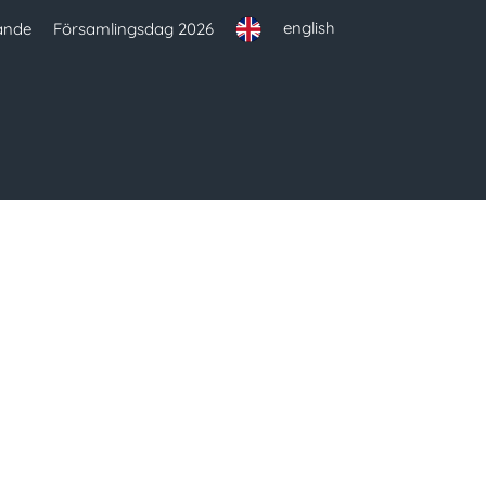
english
ande
Församlingsdag 2026