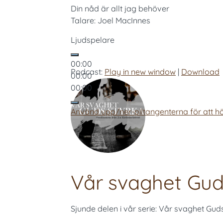
Din nåd är allt jag behöver
Talare: Joel MacInnes
Ljudspelare
00:00
Podcast:
Play in new window
|
Download
00:00
00:00
Använd upp/ner-piltangenterna för att hö
Vår svaghet Guds
Sjunde delen i vår serie: Vår svaghet Guds