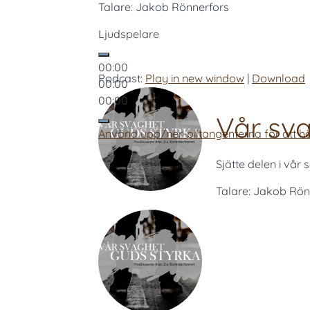
Talare: Jakob Rönnerfors
Ljudspelare
00:00
Podcast:
Play in new window
|
Download
00:00
00:00
Vår sva
Använd upp/ner-piltangenterna för att hö
Sjätte delen i vår
Talare: Jakob Rön