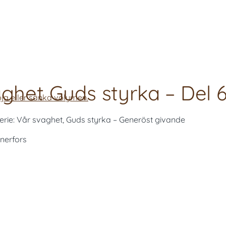
ghet Guds styrka – Del 
ja eller sänka volymen.
 serie: Vår svaghet, Guds styrka – Generöst givande
nerfors