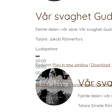
Vår svaghet Guds
Femte delen i vår serie: Vår svaghet, G
Talare: Jakob Rönnerfors
Ljudspelare
00:00
Podcast:
Play in new window
|
Download
00:00
00:00
Vår sva
Använd upp/ner-piltangenterna för att hö
Fjärde delen i vår
Talare: Emelie Rö