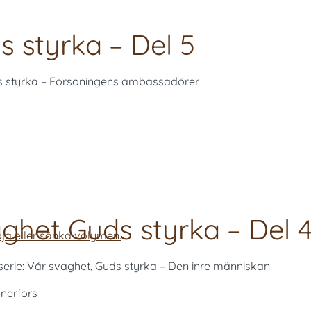
 styrka – Del 5
uds styrka – Försoningens ambassadörer
ghet Guds styrka – Del 
ja eller sänka volymen.
 serie: Vår svaghet, Guds styrka – Den inre människan
nnerfors