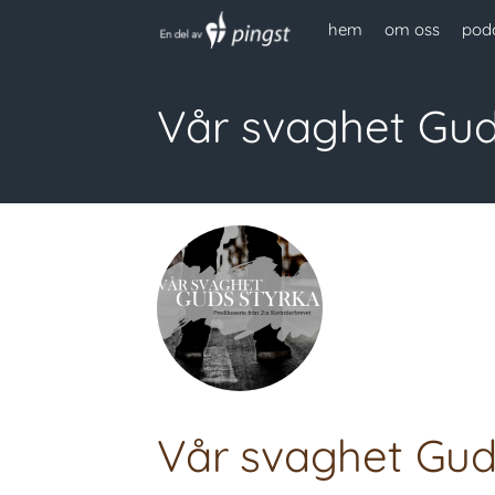
hem
om oss
pod
Vår svaghet Gud
Vår svaghet Gud