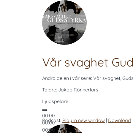
Vår svaghet Guds
Andra delen i vår serie: Vår svaghet, Gud
Talare: Jakob Rönnerfors
Ljudspelare
00:00
Podcast:
Play in new window
|
Download
00:00
00:00