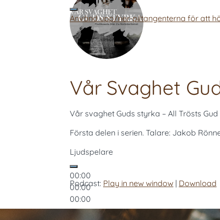
Använd upp/ner-piltangenterna för att hö
Vår Svaghet Guds
Vår svaghet Guds styrka – All Trösts Gud
Första delen i serien. Talare: Jakob Rönn
Ljudspelare
00:00
Podcast:
Play in new window
|
Download
00:00
00:00