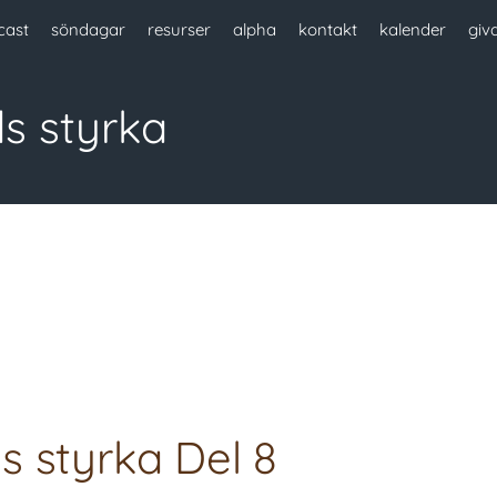
cast
söndagar
resurser
alpha
kontakt
kalender
giv
s styrka
s styrka Del 8