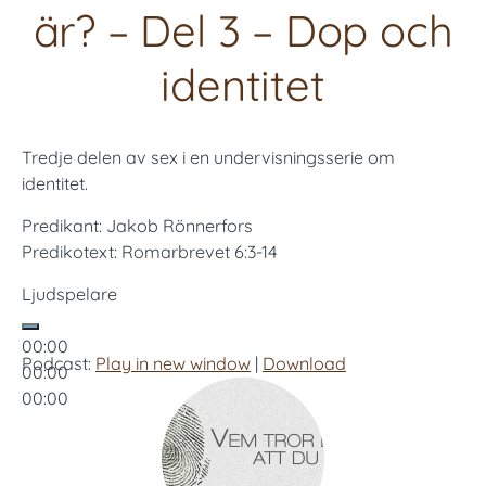
är? – Del 3 – Dop och
identitet
Tredje delen av sex i en undervisningsserie om
identitet.
Predikant: Jakob Rönnerfors
Predikotext: Romarbrevet 6:3-14
Ljudspelare
00:00
Podcast:
Play in new window
|
Download
00:00
00:00