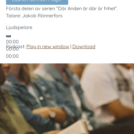
Första delen av serien ”Där Anden är där är frihet”.
Talare: Jakob Rönnerfors
Ljudspelare
00:00
Podcast:
Play in new window
|
Download
00:00
00:00