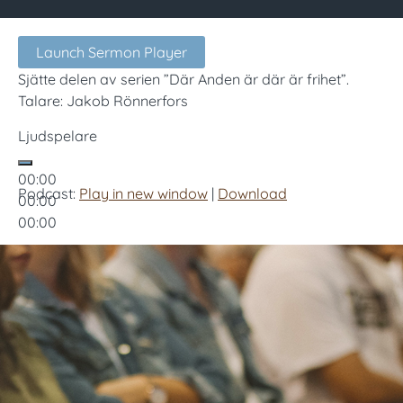
Launch Sermon Player
Sjätte delen av serien ”Där Anden är där är frihet”.
Talare: Jakob Rönnerfors
Ljudspelare
00:00
Podcast:
Play in new window
|
Download
00:00
00:00