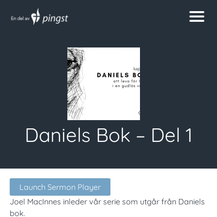
Daniels Bok – Del 1
Launch Sermon Player
Joel MacInnes inleder vår serie som utgår från Daniels
bok.