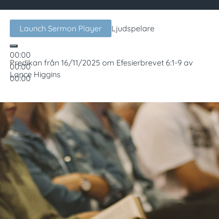
Launch Sermon Player
Ljudspelare
00:00
Predikan från 16/11/2025 om Efesierbrevet 6:1-9 av
00:00
Lance Higgins
00:00