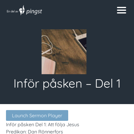
Inför påsken – Del 1
Launch Sermon Player
Inför påsken Del 1: Att följa Jesus
Predikan: Dan Rönnerfors