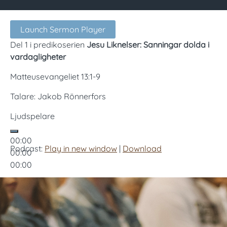
Launch Sermon Player
Del 1 i predikoserien
Jesu Liknelser: Sanningar dolda i
vardagligheter
Matteusevangeliet 13:1-9
Talare: Jakob Rönnerfors
Ljudspelare
00:00
Podcast:
Play in new window
|
Download
00:00
00:00