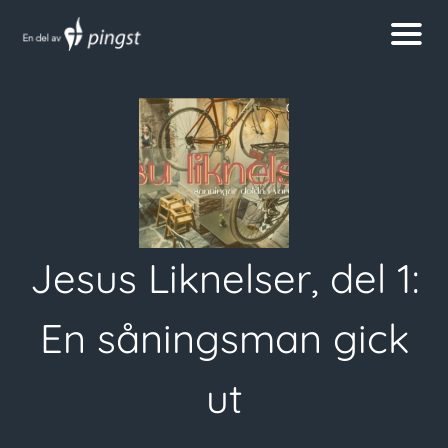
Jesus Liknelser, del 1:
En såningsman gick
ut