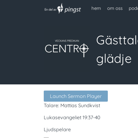
hem
om oss
pod
Gästta
glädje
Launch Sermon Player
Talare: Mattias Sundkvist
Lukasevangeliet 19:37-40
Ljudspelare