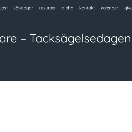
cast
söndagar
resurser
alpha
kontakt
kalender
giv
lare – Tacksägelsedagen