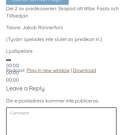
Del 2 av predikoserien: Skapad att tillbe: Fasta och
Tillbedjan
Talare: Jakob Rönnerfors
(Tyvärr spelades inte slutet av predikan in.)
Ljudspelare
00:00
Podcast:
Play in new window
|
Download
00:00
00:00
Leave a Reply
Din e-postadress kommer inte publiceras.