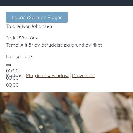
Launch Sermon Player
Talare: Kai Johansen
Serie: Sök först
Tema: Allt är av betydelse på grund av riket
Ljudspelare
00:00
Podcast:
Play in new window
|
Download
00:00
00:00