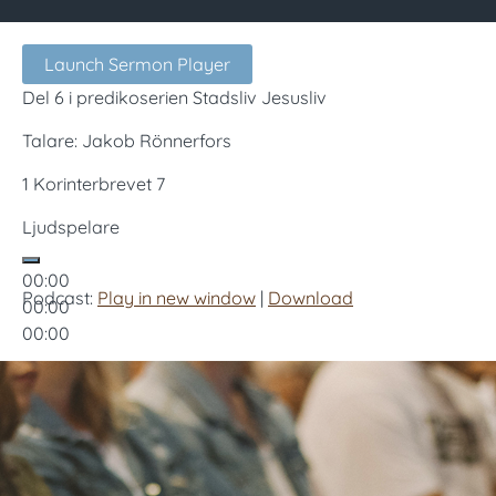
Launch Sermon Player
Del 6 i predikoserien Stadsliv Jesusliv
Talare: Jakob Rönnerfors
1 Korinterbrevet 7
Ljudspelare
00:00
Podcast:
Play in new window
|
Download
00:00
00:00