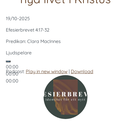
19/10-2025
Efesierbrevet 4:17-32
Predikan: Clara MacInnes
Ljudspelare
00:00
Podcast:
Play in new window
|
Download
00:00
00:00