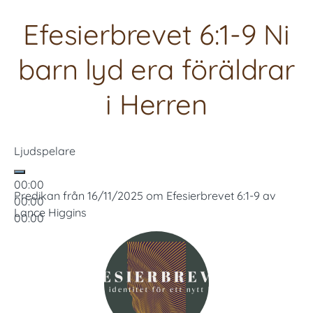
Efesierbrevet 6:1-9 Ni
barn lyd era föräldrar
i Herren
Ljudspelare
00:00
Predikan från 16/11/2025 om Efesierbrevet 6:1-9 av
00:00
Lance Higgins
00:00