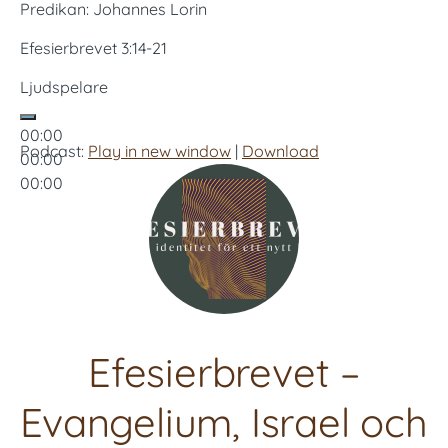
Predikan: Johannes Lorin
Efesierbrevet 3:14-21
Ljudspelare
00:00
Podcast:
Play in new window
|
Download
00:00
00:00
Efesierbrevet –
Evangelium, Israel och