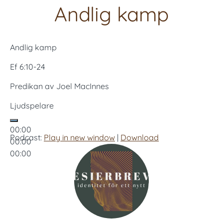
Andlig kamp
Andlig kamp
Ef 6:10-24
Predikan av Joel MacInnes
Ljudspelare
00:00
Podcast:
Play in new window
|
Download
00:00
00:00