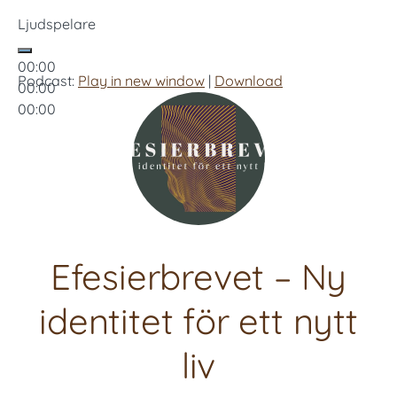
Ljudspelare
00:00
Podcast:
Play in new window
|
Download
00:00
00:00
Efesierbrevet – Ny
identitet för ett nytt
liv