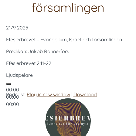
församlingen
21/9 2025
Efesierbrevet – Evangelium, Israel och församlingen
Predikan: Jakob Rönnerfors
Efesierbrevet 2:11-22
Ljudspelare
00:00
Podcast:
Play in new window
|
Download
00:00
00:00