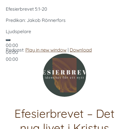
Efesierbrevet 5:1-20
Predikan: Jakob Rönnerfors
Ljudspelare
00:00
Podcast:
Play in new window
|
Download
00:00
00:00
Efesierbrevet – Det
nya livet i Kristus