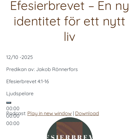
Efesierbrevet – En ny
identitet för ett nytt
liv
12/10 -2025
Predikan av: Jakob Rönnerfors
Efesierbrevet 4:1-16
Ljudspelare
00:00
Podcast:
Play in new window
|
Download
00:00
00:00