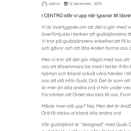
admin
12 december, 2019
I CENTRO står vi upp när lyssnar till läsn
Vi är övertygade om att det vi gör med vå
överförtjusta i tanken att gudstjänstens l
Vi tror på gudstjänstens enkelhet att få
och gåvor och att låta Anden forma oss att
Men vi tror att det gör något med oss att
oss att tillsammans be med i texter ifrån 
hjärtan och ibland också våra händer i ti
oss att stå inför Guds Ord. Det är som att v
är mer än alla andra ord vi hör under vecka
Förväntan att Ordet ska tala till oss. Form
Måste man stå upp? Nej. Men det är ändå nå
Ord få sticka ut bland alla andra ord.
Vår gudstjänst är ”designad” med Guds Or