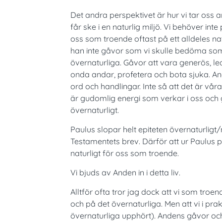
Det andra perspektivet är hur vi tar oss 
får ske i en naturlig miljö. Vi behöver int
oss som troende oftast på ett alldeles nat
han inte gåvor som vi skulle bedöma so
övernaturliga. Gåvor att vara generös, le
onda andar, profetera och bota sjuka. An
ord och handlingar. Inte så att det är v
är gudomlig energi som verkar i oss och 
övernaturligt.
Paulus slopar helt epiteten övernaturlig
Testamentets brev. Därför att ur Paulus pe
naturligt för oss som troende.
Vi bjuds av Anden in i detta liv.
Alltför ofta tror jag dock att vi som troe
och på det övernaturliga. Men att vi i prak
övernaturliga upphört). Andens gåvor och l