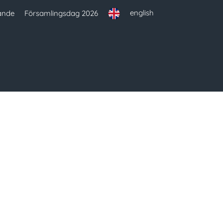
english
ande
Församlingsdag 2026