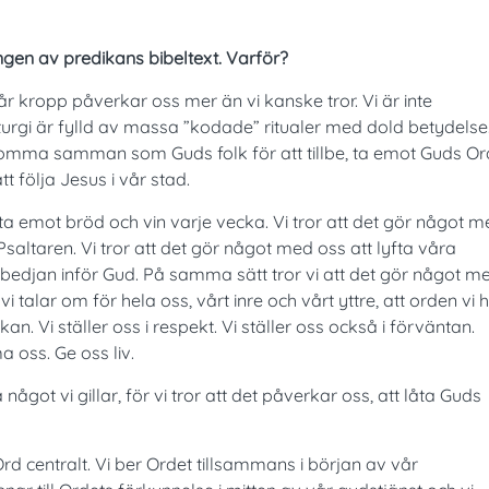
ingen av predikans bibeltext. Varför?
r kropp påverkar oss mer än vi kanske tror. Vi är inte
iturgi är fylld av massa ”kodade” ritualer med dold betydelse
 komma samman som Guds folk för att tillbe, ta emot Guds Or
 följa Jesus i vår stad.
 ta emot bröd och vin varje vecka. Vi tror att det gör något 
Psaltaren. Vi tror att det gör något med oss att lyfta våra
llbedjan inför Gud. På samma sätt tror vi att det gör något m
i talar om för hela oss, vårt inre och vårt yttre, att orden vi 
n. Vi ställer oss i respekt. Vi ställer oss också i förväntan.
a oss. Ge oss liv.
got vi gillar, för vi tror att det påverkar oss, att låta Guds
d centralt. Vi ber Ordet tillsammans i början av vår