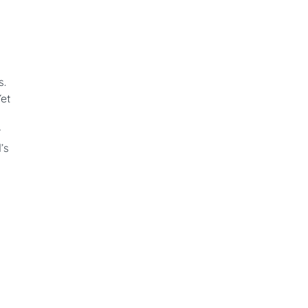
s.
Yet
r
’s
y