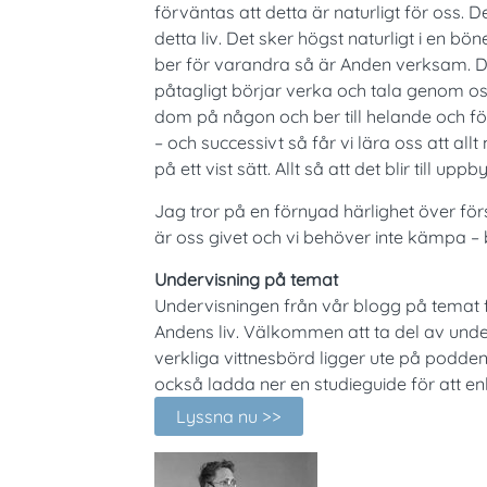
förväntas att detta är naturligt för oss. D
detta liv. Det sker högst naturligt i en b
ber för varandra så är Anden verksam. D
påtagligt börjar verka och tala genom os
dom på någon och ber till helande och för
– och successivt så får vi lära oss att allt
på ett vist sätt. Allt så att det blir till upp
Jag tror på en förnyad härlighet över förs
är oss givet och vi behöver inte kämpa –
Undervisning på temat
Undervisningen från vår blogg på temat 
Andens liv. Välkommen att ta del av und
verkliga vittnesbörd ligger ute på podde
också ladda ner en studieguide för att e
Lyssna nu >>