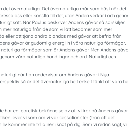
an det övernaturliga. Det övernaturliga mår som bäst när det
e pressa oss eller konstla till det, utan Anden verkar i och gen
urligt sätt. När Paulus beskriver Andens gåvor så särskiljer
m mer naturliga från de som vi lätt bedömer som mer
da eller att tjäna andra blandas med gåvor att befria från
dens gåvor är gudomlig energi in i våra naturliga förmågor,
åra naturliga förmågor som är Andens gåvor. Men Andens gåv
genom våra naturliga handlingar och ord. Naturligt och
t/naturligt när han undervisar om Andens gåvor i Nya
rspektiv så är det övernaturliga helt enkelt tänkt att vara he
nde har en teoretisk bekännelse av att vi tror på Andens gåvor
tiken lever vi som om vi var cessationister (tron att det
iv kommer inte trilla ner i knät på dig. Som vi redan sagt, vi