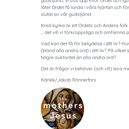
gudstjänst, vi står upp inför Ordet och lys
låter Ordet få landa i våra hjärtan och fö
slutat av vår gudstjänst.
Kristi kyrka är ett Ordets och Andens folk
… det vill vi förkroppsliga och omfamna på
Vad kan det få för betydelse i ditt liv? Hu
(bland alla andra ord) i ditt liv? På vilke
högre auktoritet än alla andra ord?
Det är frågor vi behöver (och vill) leva med
Kärlek/Jakob Rönnerfors