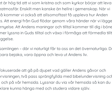
et är hög tid att vi som kristna och som kyrkor börjar att leva
öneatmosfär. Enskilt men kanske än hellre i gemenskap. När vi
å kommer vi också att allsomoftast få uppleva hur Anden
s. Att energi från Gud flödar genom våra händer när vi lägge
nyelse. Att Andens maningar och tilltal kommer till dig i bön
 mer lyssna in Guds tilltal och växa i förmåga att förmedla till
byggelse.
amlingen – där vi naturligt får ta oss an det övernaturliga. D
 bara bejaka, vara öppna och leva ut Andens liv.
fokuserade att gå på djupet vad gäller Andens gåvor och
ervisningen, två pass sprängfyllda med bibelundervisning oc
n och på vår hemsida. Lyssnar du via vår hemsida så kan du
nklare kunna hänga med och studera vidare själv.