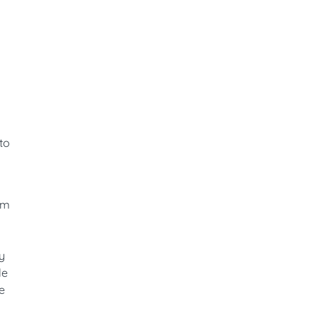
to
rm
y
le
e