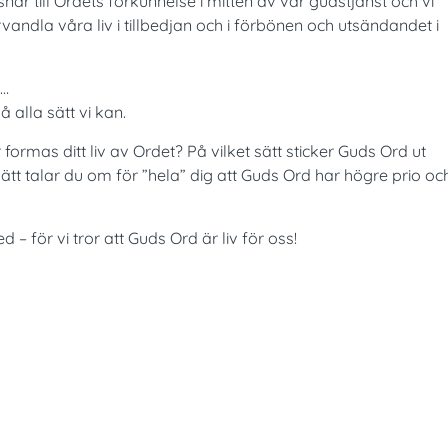
snar till Ordets förkunnelse i mitten av vår gudstjänst och vi
rvandla våra liv i tillbedjan och i förbönen och utsändandet i
 …
 alla sätt vi kan.
r formas ditt liv av Ordet? På vilket sätt sticker Guds Ord ut
t sätt talar du om för ”hela” dig att Guds Ord har högre prio oc
 – för vi tror att Guds Ord är liv för oss!